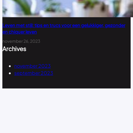
Leven met stijl: tips en trucs voor een gelukkiger, gezonder
en chiquer leven
november 26, 2023
Archives
november 2023
september 2023