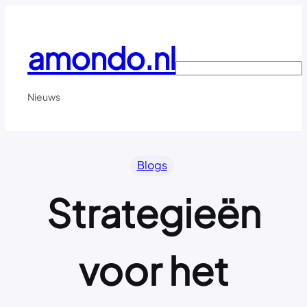
Ga
naar
de
amondo.nl
inhoud
Search
Nieuws
Blogs
Strategieën
voor het