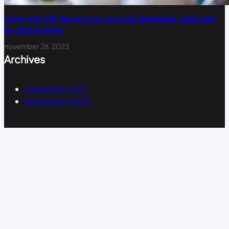
Leven met stijl: tips en trucs voor een gelukkiger, gezonder
en chiquer leven
november 26, 2023
Archives
november 2023
september 2023