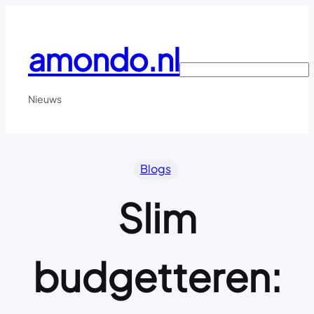
Ga
naar
de
amondo.nl
inhoud
Search
Nieuws
Blogs
Slim
budgetteren: