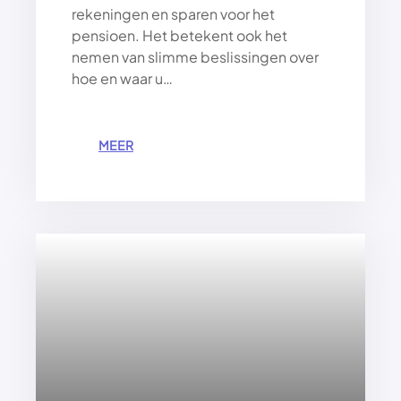
rekeningen en sparen voor het
pensioen. Het betekent ook het
nemen van slimme beslissingen over
hoe en waar u…
:
MEER
S
L
I
M
B
U
D
G
E
T
T
E
R