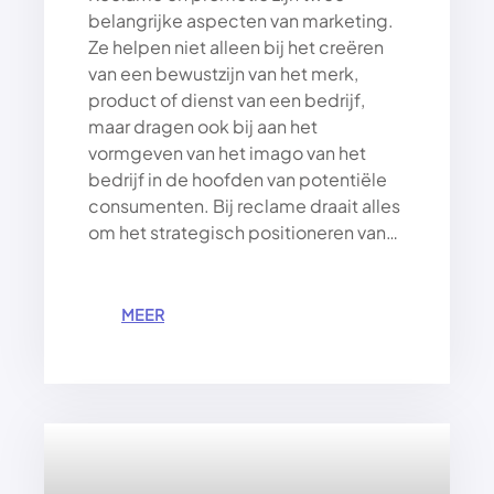
belangrijke aspecten van marketing.
E
Ze helpen niet alleen bij het creëren
F
I
van een bewustzijn van het merk,
N
product of dienst van een bedrijf,
A
maar dragen ook bij aan het
N
vormgeven van het imago van het
C
bedrijf in de hoofden van potentiële
I
consumenten. Bij reclame draait alles
Ë
om het strategisch positioneren van…
L
E
T
O
:
MEER
E
S
K
T
O
R
M
A
S
T
T
E
G