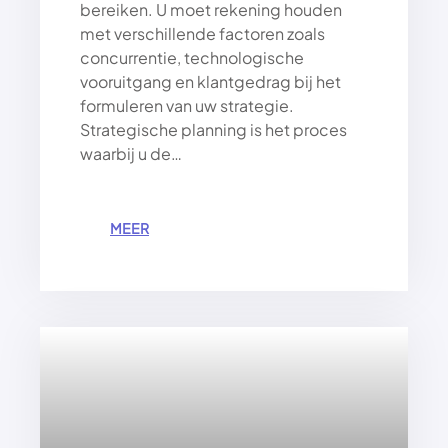
bereiken. U moet rekening houden
met verschillende factoren zoals
concurrentie, technologische
vooruitgang en klantgedrag bij het
formuleren van uw strategie.
Strategische planning is het proces
waarbij u de…
:
MEER
S
U
C
C
E
S
V
O
L
O