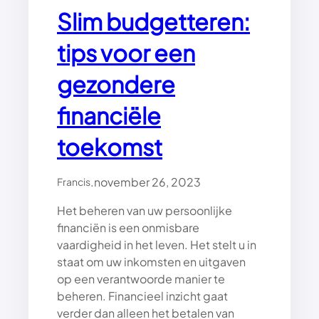
E
Slim budgetteren:
L
U
tips voor een
K
K
gezondere
I
G
E
financiële
N
G
toekomst
E
Z
.
november 26, 2023
O
Francis
N
Het beheren van uw persoonlijke
D
financiën is een onmisbare
L
E
vaardigheid in het leven. Het stelt u in
V
staat om uw inkomsten en uitgaven
E
op een verantwoorde manier te
N
beheren. Financieel inzicht gaat
verder dan alleen het betalen van