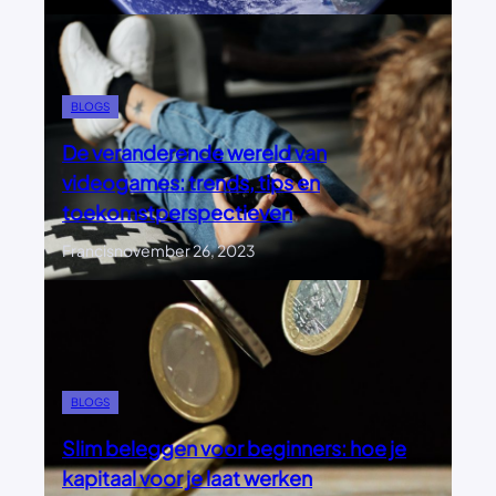
BLOGS
De veranderende wereld van
videogames: trends, tips en
toekomstperspectieven
Francis
november 26, 2023
BLOGS
Slim beleggen voor beginners: hoe je
kapitaal voor je laat werken