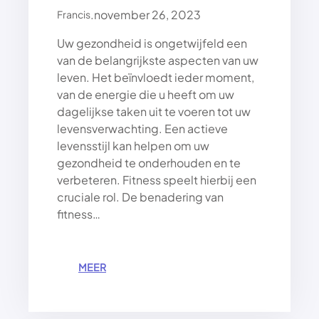
E
.
november 26, 2023
Francis
G
I
Uw gezondheid is ongetwijfeld een
E
van de belangrijkste aspecten van uw
Ë
leven. Het beïnvloedt ieder moment,
N
V
van de energie die u heeft om uw
O
dagelijkse taken uit te voeren tot uw
O
levensverwachting. Een actieve
R
levensstijl kan helpen om uw
H
gezondheid te onderhouden en te
E
verbeteren. Fitness speelt hierbij een
T
cruciale rol. De benadering van
G
R
fitness…
O
E
I
:
MEER
E
O
N
N
V
T
A