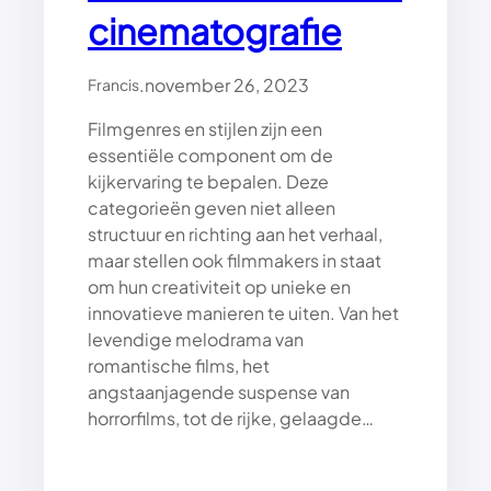
cinematografie
E
N
V
.
november 26, 2023
Francis
A
N
Filmgenres en stijlen zijn een
J
essentiële component om de
E
kijkervaring te bepalen. Deze
M
A
categorieën geven niet alleen
R
structuur en richting aan het verhaal,
K
maar stellen ook filmmakers in staat
E
om hun creativiteit op unieke en
T
innovatieve manieren te uiten. Van het
I
levendige melodrama van
N
romantische films, het
G
R
angstaanjagende suspense van
O
horrorfilms, tot de rijke, gelaagde…
I