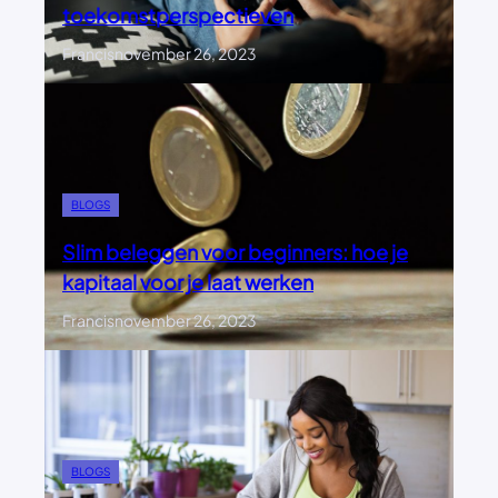
toekomstperspectieven
F
I
Francis
november 26, 2023
E
BLOGS
Slim beleggen voor beginners: hoe je
kapitaal voor je laat werken
Francis
november 26, 2023
BLOGS