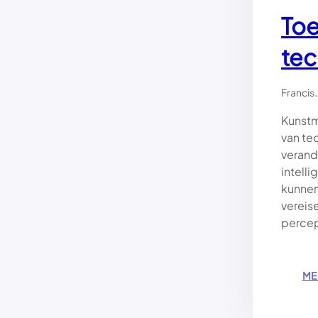
Toe
tec
.
Francis
Kunstm
van te
verand
intell
kunnen
vereis
percep
ME