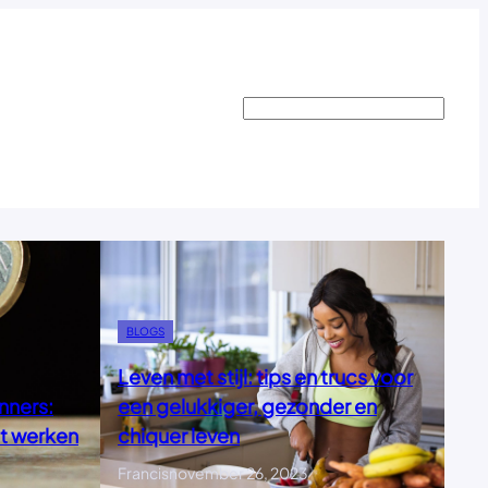
Search
BLOGS
Leven met stijl: tips en trucs voor
nners:
een gelukkiger, gezonder en
at werken
chiquer leven
Francis
november 26, 2023