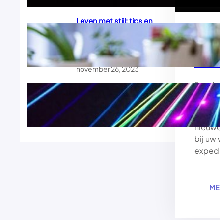
november 26, 2023
Leven met stijl: tips en
trucs voor een gelukkiger,
Ont
gezonder en chiquer
leven
de 
november 26, 2023
.
Francis
Innovaties in de techniek:
de toekomst vandaag al
Reizen
realiteit
liefhe
november 26, 2023
nieuwe 
bij uw
expedi
ME