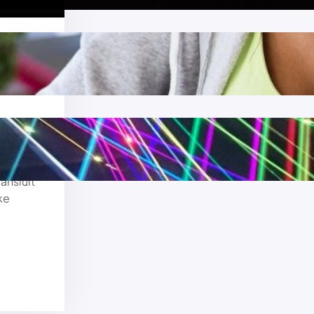
oor
f u nu
en van
ansluit
ke