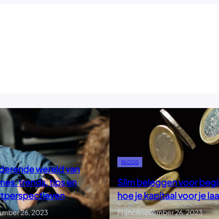
BLOGS
derende wereld van
es: trends, tips en
Slim beleggen voor begi
tperspectieven
hoe je kapitaal voor je la
ember 26, 2023
Francis
november 26, 2023