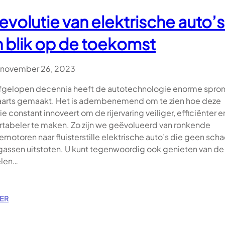
T
evolutie van elektrische auto’s
I
E
 blik op de toekomst
V
A
N
november 26, 2023
T
E
afgelopen decennia heeft de autotechnologie enorme spro
C
arts gemaakt. Het is adembenemend om te zien hoe deze
H
ie constant innoveert om de rijervaring veiliger, efficiënter e
N
tabeler te maken. Zo zijn we geëvolueerd van ronkende
O
L
emotoren naar fluisterstille elektrische auto’s die geen scha
O
tgassen uitstoten. U kunt tegenwoordig ook genieten van de
G
elen…
I
E
I
N
:
ER
O
D
N
E