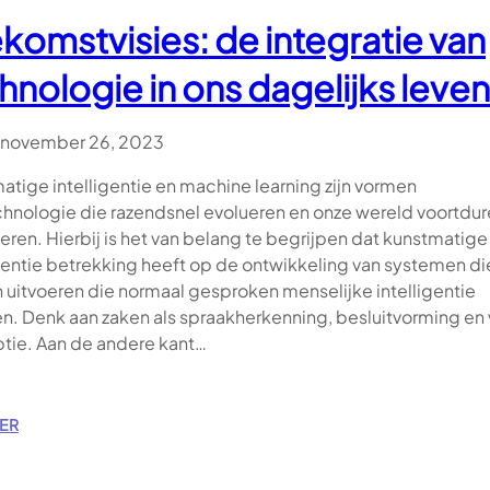
C
komstvisies: de integratie van
S
V
hnologie in ons dagelijks leven
O
O
R
november 26, 2023
D
E
atige intelligentie en machine learning zijn vormen
U
chnologie die razendsnel evolueren en onze wereld voortdu
L
eren. Hierbij is het van belang te begrijpen dat kunstmatige
T
igentie betrekking heeft op de ontwikkeling van systemen di
I
E
 uitvoeren die normaal gesproken menselijke intelligentie
M
en. Denk aan zaken als spraakherkenning, besluitvorming en 
E
tie. Aan de andere kant…
R
E
I
S
:
ER
E
T
R
O