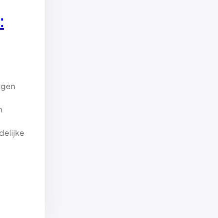
:
ngen
n
delijke