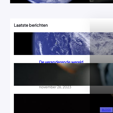
Laatste berichten
Het delicate evenwicht:
onze rol in de
milieubescherming
november 26, 2023
De veranderende wereld
van videogames: trends,
tips en
toekomstperspectieven
november 26, 2023
Slim beleggen voor
beginners: hoe je kapitaal
voor je laat werken
BLOGS