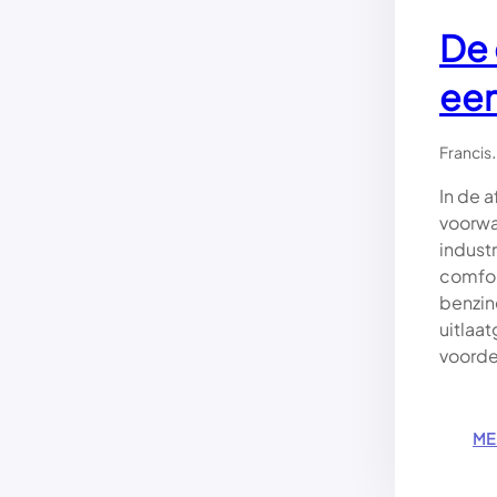
De 
een
.
Francis
In de 
voorwa
industr
comfor
benzin
uitlaa
voord
ME