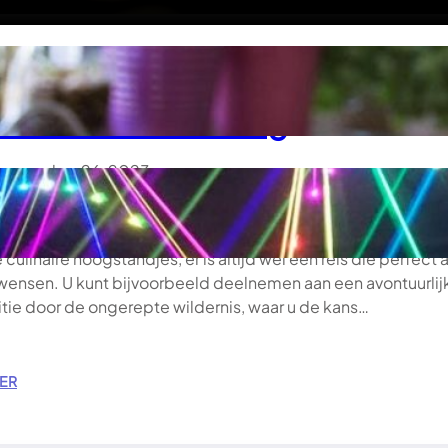
dek de wereld: tips en trucs v
ultieme reiservaring
november 26, 2023
 biedt u een ruime keuze uit een scala van mogelijkheden. O
bber bent van avontuur, ontspanning, cultuur of het ontdekk
culinaire hoogstandjes, er is altijd wel een reis die perfect a
 wensen. U kunt bijvoorbeeld deelnemen aan een avontuurlij
tie door de ongerepte wildernis, waar u de kans…
:
ER
O
N
T