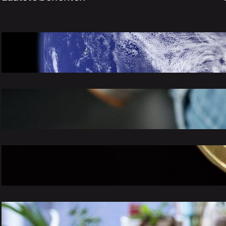
Het delicate evenwicht: onze rol in de
milieubescherming
november 26, 2023
De veranderende wereld van videogames:
trends, tips en toekomstperspectieven
november 26, 2023
Slim beleggen voor beginners: hoe je
kapitaal voor je laat werken
november 26, 2023
Leven met stijl: tips en trucs voor een
gelukkiger, gezonder en chiquer leven