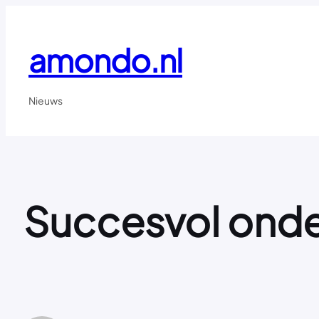
Ga
naar
de
amondo.nl
inhoud
Nieuws
Succesvol onde