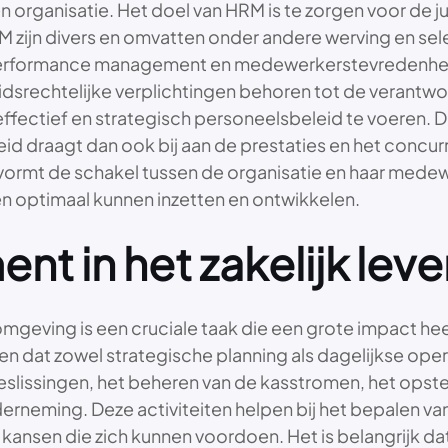
organisatie. Het doel van HRM is te zorgen voor de jui
RM zijn divers en omvatten onder andere werving en s
performance management en medewerkerstevredenhei
rechtelijke verplichtingen behoren tot de verantwoo
effectief en strategisch personeelsbeleid te voeren. 
d draagt dan ook bij aan de prestaties en het concur
vormt de schakel tussen de organisatie en haar medewer
 optimaal kunnen inzetten en ontwikkelen.
t in het zakelijk leve
omgeving is een cruciale taak die een grote impact he
n dat zowel strategische planning als dagelijkse opera
issingen, het beheren van de kasstromen, het opstel
derneming. Deze activiteiten helpen bij het bepalen 
kansen die zich kunnen voordoen. Het is belangrijk dat 