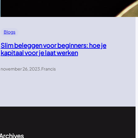
Blogs
Slim beleggen voor beginners: hoe je
kapitaal voor je laat werken
november 26, 2023
.
Francis
Archives