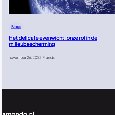
Blogs
Het delicate evenwicht: onze rol in de
milieubescherming
november 26, 2023
.
Francis
amondo.nl