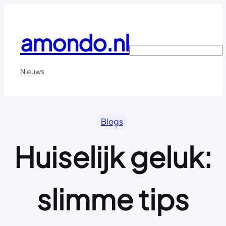
Ga
naar
de
amondo.nl
inhoud
Search
Nieuws
Blogs
Huiselijk geluk:
slimme tips