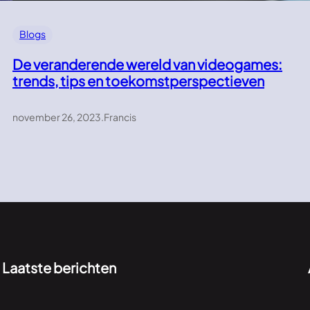
Blogs
De veranderende wereld van videogames:
trends, tips en toekomstperspectieven
november 26, 2023
.
Francis
Laatste berichten