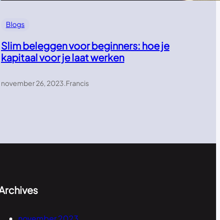
Blogs
Slim beleggen voor beginners: hoe je
kapitaal voor je laat werken
november 26, 2023
.
Francis
Archives
november 2023