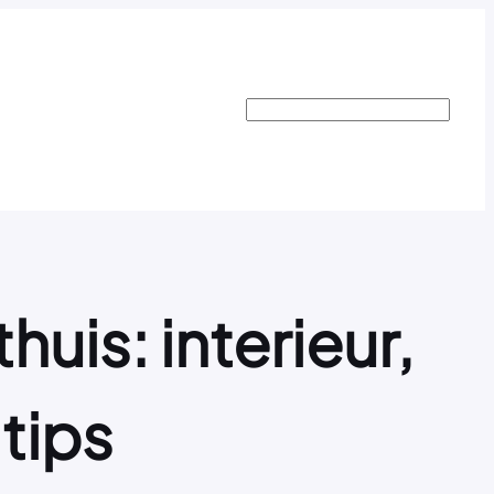
Search
uis: interieur,
 tips