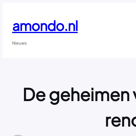
Ga
naar
de
amondo.nl
inhoud
Nieuws
De geheimen va
reno