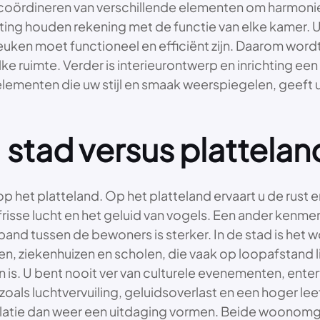
coördineren van verschillende elementen om harmonie e
ting houden rekening met de functie van elke kamer. 
euken moet functioneel en efficiënt zijn. Daarom wordt
e ruimte. Verder is interieurontwerp en inrichting een
elementen die uw stijl en smaak weerspiegelen, geeft u
 stad versus plattelan
p het platteland. Op het platteland ervaart u de rust en
risse lucht en het geluid van vogels. Een ander kenmer
nd tussen de bewoners is sterker. In de stad is het
len, ziekenhuizen en scholen, die vaak op loopafstand
en is. U bent nooit ver van culturele evenementen, ent
 zoals luchtvervuiling, geluidsoverlast en een hoger l
solatie dan weer een uitdaging vormen. Beide woonom