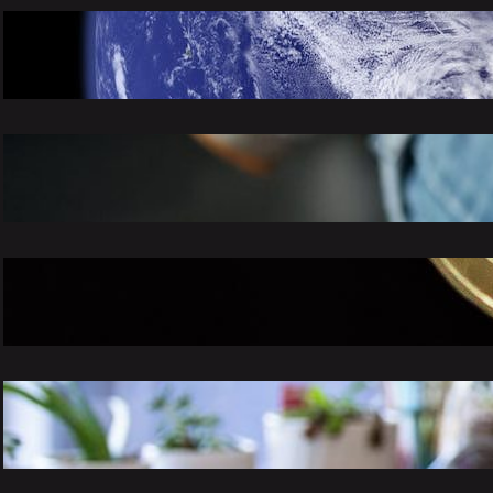
Het delicate evenwicht: onze rol in de
milieubescherming
november 26, 2023
De veranderende wereld van videogames:
trends, tips en toekomstperspectieven
november 26, 2023
Slim beleggen voor beginners: hoe je
kapitaal voor je laat werken
november 26, 2023
Leven met stijl: tips en trucs voor een
gelukkiger, gezonder en chiquer leven
november 26, 2023