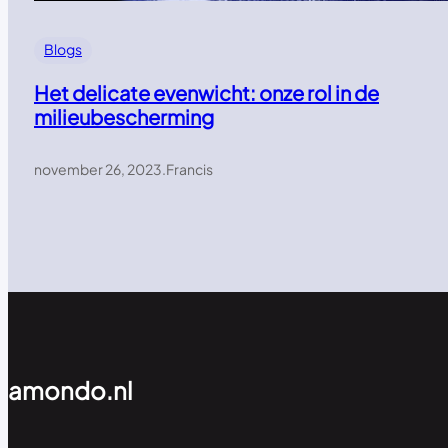
Blogs
Het delicate evenwicht: onze rol in de
milieubescherming
november 26, 2023
.
Francis
amondo.nl