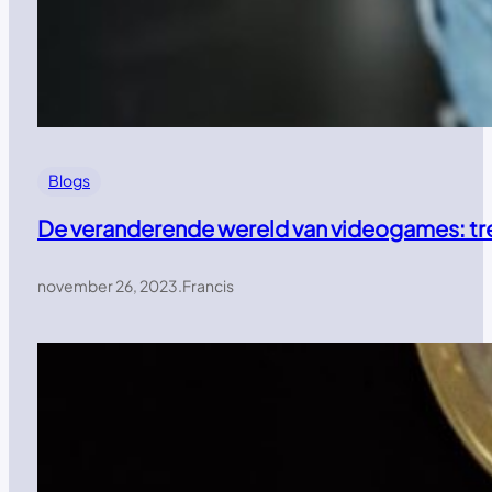
Blogs
De veranderende wereld van videogames: tr
november 26, 2023
.
Francis