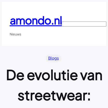
Ga
naar
de
amondo.nl
inhoud
Search
Nieuws
Blogs
De evolutie van
streetwear: