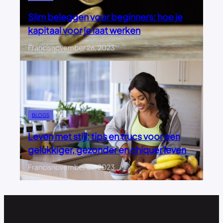
Slim beleggen voor beginners: hoe je
kapitaal voor je laat werken
Francis
november 26, 2023
BLOGS
Leven met stijl: tips en trucs voor een
gelukkiger, gezonder en chiquer leven
Francis
november 26, 2023