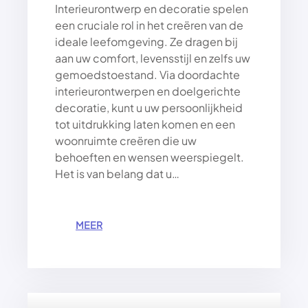
Interieurontwerp en decoratie spelen
E
een cruciale rol in het creëren van de
R
O
ideale leefomgeving. Ze dragen bij
T
aan uw comfort, levensstijl en zelfs uw
I
gemoedstoestand. Via doordachte
E
interieurontwerpen en doelgerichte
K
decoratie, kunt u uw persoonlijkheid
tot uitdrukking laten komen en een
woonruimte creëren die uw
behoeften en wensen weerspiegelt.
Het is van belang dat u…
:
MEER
D
E
K
U
N