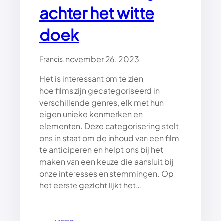
achter het witte
E
N
doek
:
T
I
.
november 26, 2023
Francis
P
S
Het is interessant om te zien
E
hoe films zijn gecategoriseerd in
N
verschillende genres, elk met hun
I
N
eigen unieke kenmerken en
Z
elementen. Deze categorisering stelt
I
ons in staat om de inhoud van een film
C
te anticiperen en helpt ons bij het
H
maken van een keuze die aansluit bij
T
onze interesses en stemmingen. Op
E
het eerste gezicht lijkt het…
N