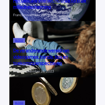
Het delicate evenwicht: onze rol in de
milieubescherming
Francis
november 26, 2023
BLOGS
De veranderende wereld van
videogames: trends, tips en
toekomstperspectieven
Francis
november 26, 2023
BLOGS