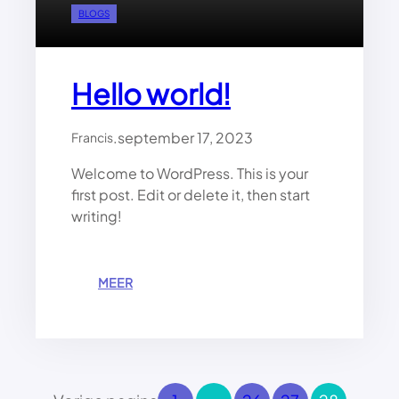
T
BLOGS
W
I
T
Hello world!
T
E
D
.
september 17, 2023
Francis
O
E
Welcome to WordPress. This is your
K
first post. Edit or delete it, then start
writing!
:
MEER
H
E
L
L
O
W