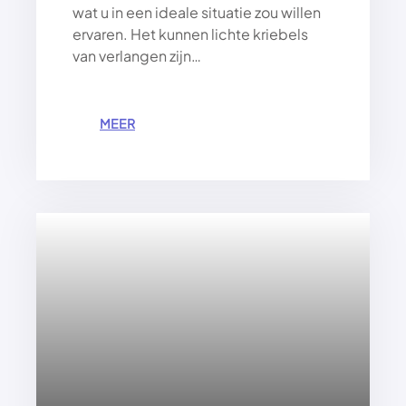
wat u in een ideale situatie zou willen
ervaren. Het kunnen lichte kriebels
van verlangen zijn…
:
MEER
D
E
K
U
N
S
T
V
A
N
V
E
R
L