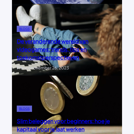
BLOGS
De veranderende wereld van
videogames: trends, tips en
toekomstperspectieven
Francis
november 26, 2023
BLOGS
Slim beleggen voor beginners: hoe je
kapitaal voor je laat werken