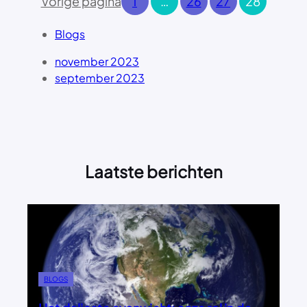
1
…
26
27
28
Vorige pagina
O
R
Blogs
L
D
november 2023
!
september 2023
Laatste berichten
BLOGS