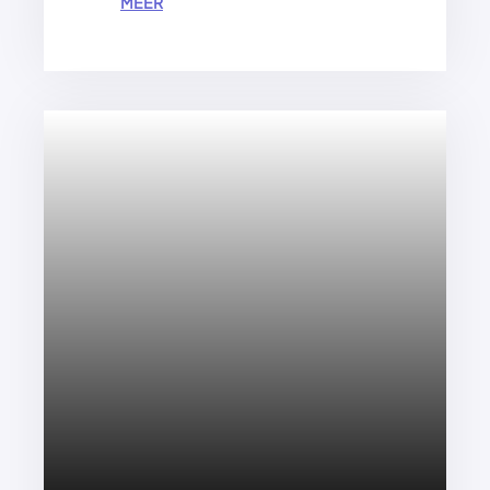
:
MEER
O
N
T
D
E
K
D
E
M
A
G
I
E
A
C
H
T
E
R
H
E