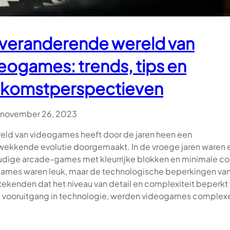
N
Z
E
veranderende wereld van
R
O
eogames: trends, tips en
L
I
ekomstperspectieven
N
D
E
november 26, 2023
M
I
eld van videogames heeft door de jaren heen een
L
wekkende evolutie doorgemaakt. In de vroege jaren waren 
I
dige arcade-games met kleurrijke blokken en minimale con
E
U
ames waren leuk, maar de technologische beperkingen van
B
etekenden dat het niveau van detail en complexiteit beperkt
E
 vooruitgang in technologie, werden videogames complex
S
C
H