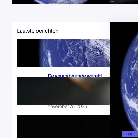
Laatste berichten
Het delicate evenwicht:
onze rol in de
milieubescherming
november 26, 2023
De veranderende wereld
van videogames: trends,
tips en
toekomstperspectieven
november 26, 2023
Slim beleggen voor
beginners: hoe je kapitaal
voor je laat werken
BLOGS