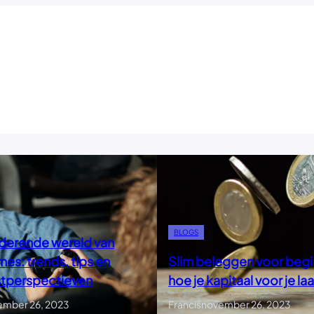
BLOGS
derende wereld van
es: trends, tips en
Slim beleggen voor begi
tperspectieven
hoe je kapitaal voor je la
ember 26, 2023
Francis
november 26, 2023