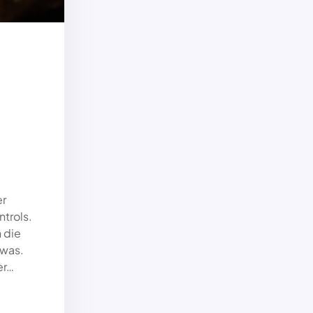
er
trols.
 die
 was.
er…