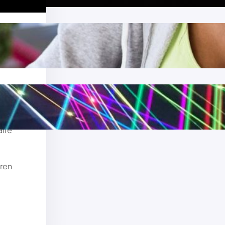
n
nschap
aire
ren