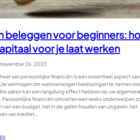
V
A
N
V
I
m beleggen voor beginners: h
D
E
kapitaal voor je laat werken
O
G
A
november 26, 2023
M
E
heer van persoonlijke financiën is een essentieel aspect va
S
 Uw vermogen om weloverwogen beslissingen te nemen ove
:
iële zaken kan een langdurig effect hebben op uw algemen
T
n. Persoonlijke financiën omvatten een reeks onderwerpen zo
R
E
n van een budget, het in de gaten houden van uitgaven, het
N
pen van krediet…
D
S
,
:
ER
T