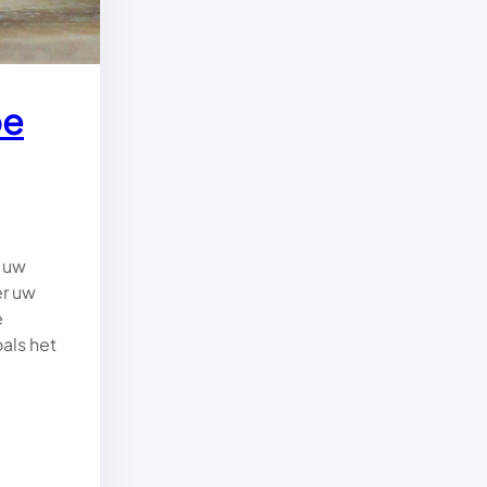
oe
n uw
r uw
e
als het