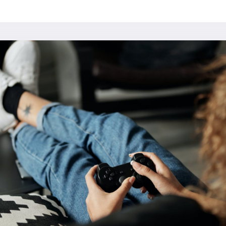
H
E
T
D
E
L
I
C
A
T
E
E
V
E
N
W
I
C
H
T
:
O