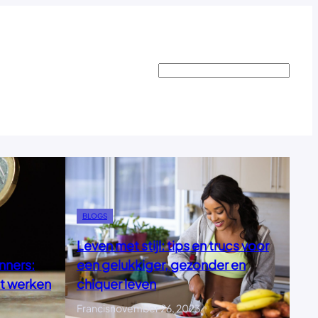
Search
BLOGS
Leven met stijl: tips en trucs voor
nners:
een gelukkiger, gezonder en
at werken
chiquer leven
Francis
november 26, 2023