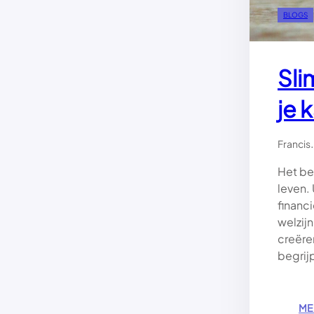
BLOGS
Sli
je 
.
Francis
Het be
leven.
financ
welzij
creëre
begrij
ME