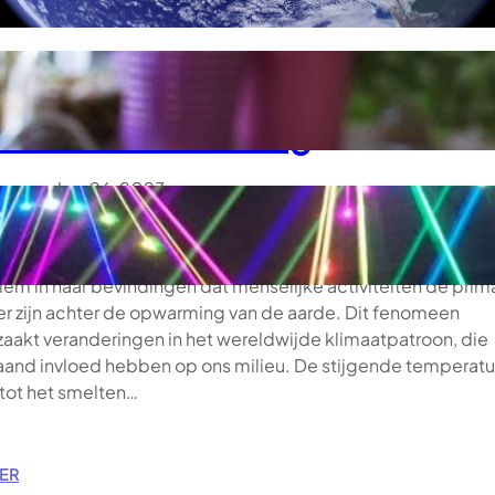
 delicate evenwicht: onze rol i
milieubescherming
november 26, 2023
 ontegenzeggelijk dat klimaatverandering een groeiende
ging vormt voor ons milieu. De wetenschappelijke gemee
niem in haar bevindingen dat menselijke activiteiten de prim
eer zijn achter de opwarming van de aarde. Dit fenomeen
zaakt veranderingen in het wereldwijde klimaatpatroon, die
and invloed hebben op ons milieu. De stijgende temperatu
 tot het smelten…
:
ER