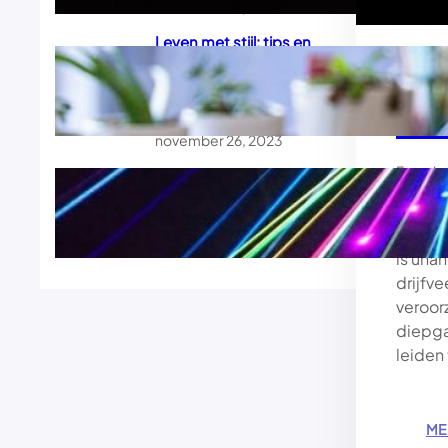
november 26, 2023
Leven met stijl: tips en
trucs voor een gelukkiger,
Het
gezonder en chiquer
leven
de 
november 26, 2023
.
Francis
Innovaties in de techniek:
de toekomst vandaag al
Het is
realiteit
bedrei
november 26, 2023
is una
drijfv
veroor
diepga
leiden
ME